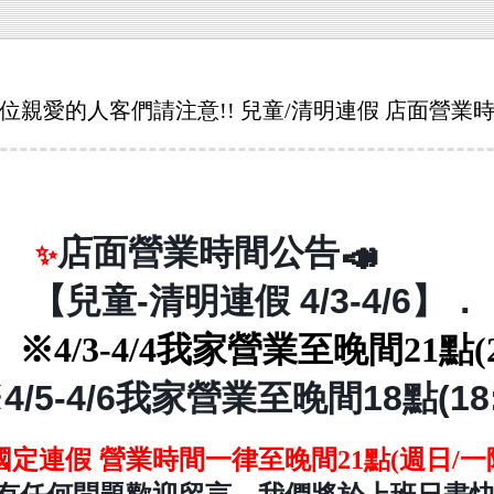
位親愛的人客們請注意!! 兒童/清明連假 店面營業
店面
營業時間公告
📣
📣
✨
【兒童-清明連假 4/3-4/6】
．
/3-4/4我家營業至晚間21點
(
※
4/5-4/6
我家營業至晚間18點
(18
國定連假 營業時間一律至
晚間21點(週日/一