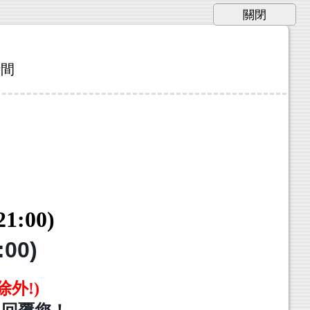
時間
21:00)
:00)
除外!)